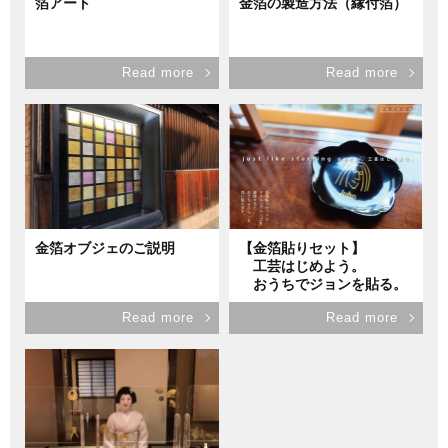
箔アート
金箔の製造方法（縁付箔）
Read more
Read more
金箔オブジェのご説明
【金箔貼りセット】
工芸はじめよう。
おうちでジョンを貼る。
Read more
Read more