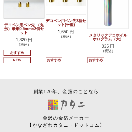
デコペン用ペン先3種セ
ット(平型)
デコペン用ペン先 （丸
形）最細0.5mm×2個セ
1,650 円
ット
メタリックデコホイル
（税込）
ホログラム（大）
1,320 円
（税込）
935 円
（税込）
おすすめ
おすすめ
おすすめ
NEW
創業120年、金箔のことなら
金沢の金箔メーカー
【かなざわカタニ・ドットコム】