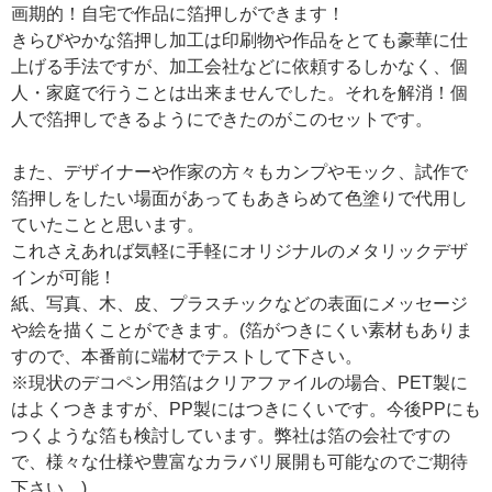
画期的！自宅で作品に箔押しができます！
きらびやかな箔押し加工は印刷物や作品をとても豪華に仕
上げる手法ですが、加工会社などに依頼するしかなく、個
人・家庭で行うことは出来ませんでした。それを解消！個
人で箔押しできるようにできたのがこのセットです。
また、デザイナーや作家の方々もカンプやモック、試作で
箔押しをしたい場面があってもあきらめて色塗りで代用し
ていたことと思います。
これさえあれば気軽に手軽にオリジナルのメタリックデザ
インが可能！
紙、写真、木、皮、プラスチックなどの表面にメッセージ
や絵を描くことができます。(箔がつきにくい素材もありま
すので、本番前に端材でテストして下さい。
※現状のデコペン用箔はクリアファイルの場合、PET製に
はよくつきますが、PP製にはつきにくいです。今後PPにも
つくような箔も検討しています。弊社は箔の会社ですの
で、様々な仕様や豊富なカラバリ展開も可能なのでご期待
下さい。)