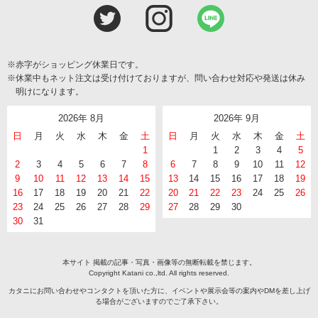
※赤字がショッピング休業日です。
※休業中もネット注文は受け付けておりますが、問い合わせ対応や発送は休み
明けになります。
2026年 8月
2026年 9月
日
月
火
水
木
金
土
日
月
火
水
木
金
土
1
1
2
3
4
5
2
3
4
5
6
7
8
6
7
8
9
10
11
12
9
10
11
12
13
14
15
13
14
15
16
17
18
19
16
17
18
19
20
21
22
20
21
22
23
24
25
26
23
24
25
26
27
28
29
27
28
29
30
30
31
本サイト 掲載の記事・写真・画像等の無断転載を禁じます。
Copyright Katani co.,ltd. All rights reserved.
カタニにお問い合わせやコンタクトを頂いた方に、イベントや展示会等の案内やDMを差し上げ
る場合がございますのでご了承下さい。