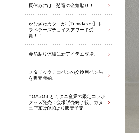
夏休みには、恐竜の金箔貼り！
かなざわカタニが【Tripadvisor】ト
ラベラーズチョイスアワード受
賞！！
金箔貼り体験に新アイテム登場。
メタリックデコペンの交換用ペン先
を販売開始。
YOASOBIとカタニ産業の限定コラボ
グッズ発売！会場販売終了後、カタ
ニ店頭は8/10より販売予定