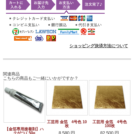
ショッピング決済方法について
関連商品
こちらの商品もご一緒にいかがですか？
工芸用 金箔 4号色 10
工芸用 金箔 4号色
枚
100枚
【金箔専用接着剤】ハ
8,580 円
82,500 円
クがつく50g