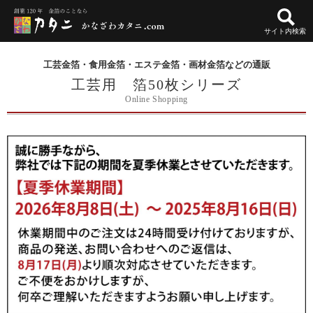
サイト内検索
工芸金箔・食用金箔・エステ金箔・画材金箔などの通販
工芸用 箔50枚シリーズ
Online Shopping