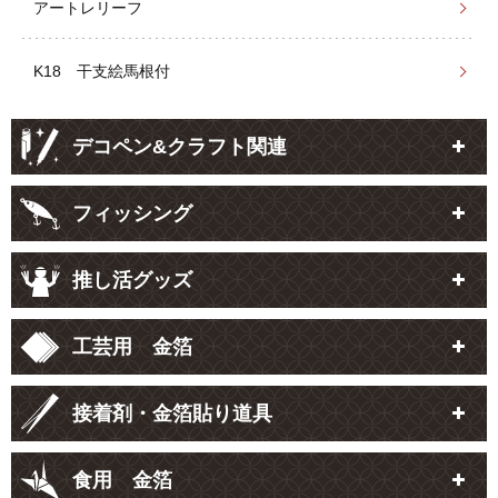
アートレリーフ
K18 干支絵馬根付
デコペン&クラフト関連
フィッシング
推し活グッズ
工芸用 金箔
接着剤・金箔貼り道具
食用 金箔