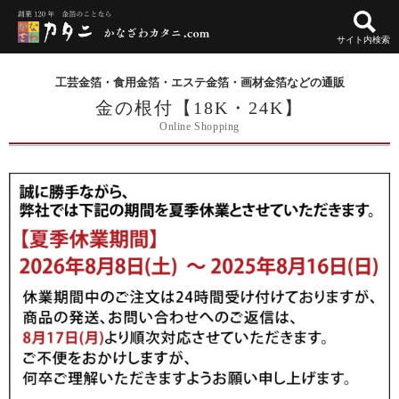
サイト内検索
工芸金箔・食用金箔・エステ金箔・画材金箔などの通販
金の根付【18K・24K】
Online Shopping