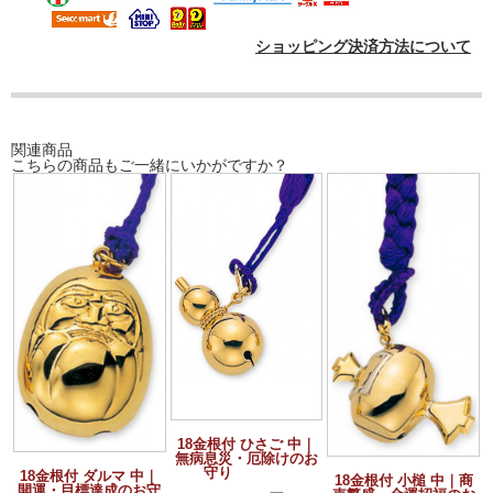
ショッピング決済方法について
関連商品
こちらの商品もご一緒にいかがですか？
18金根付 ひさご 中｜
無病息災・厄除けのお
守り
18金根付 ダルマ 中｜
18金根付 小槌 中｜商
開運・目標達成のお守