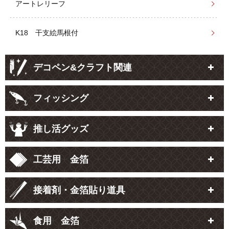
アートレリーフ
K18 干支絵馬根付
デコペン&クラフト関連
フィッシング
推し活グッズ
工芸用 金箔
接着剤・金箔貼り道具
食用 金箔