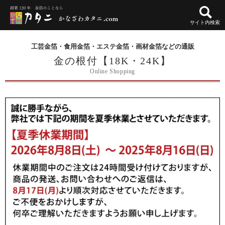
サイト内検索
工芸金箔・食用金箔・エステ金箔・画材金箔などの通販
金の根付【18K・24K】
Online Shopping