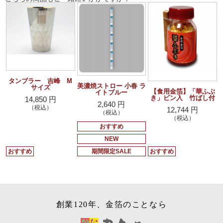
タンブラー 吉峰 M
美濃焼ストロー 小春 ラ
サイズ
【食用金箔】「華ふぶ
イトブルー
き」ビン入 竹ばし付
14,850 円
2,640 円
（税込）
12,744 円
（税込）
（税込）
おすすめ
NEW
おすすめ
期間限定SALE
おすすめ
創業120年、金箔のことなら