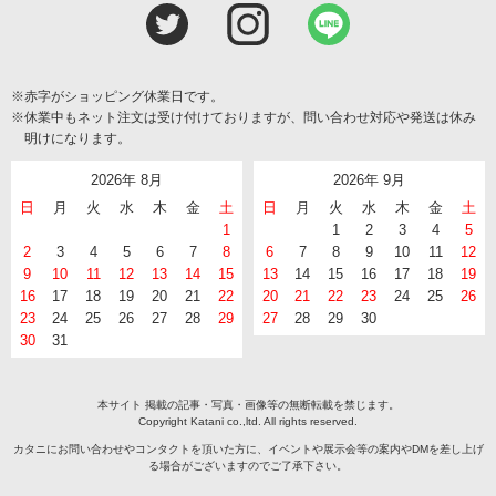
※赤字がショッピング休業日です。
※休業中もネット注文は受け付けておりますが、問い合わせ対応や発送は休み
明けになります。
2026年 8月
2026年 9月
日
月
火
水
木
金
土
日
月
火
水
木
金
土
1
1
2
3
4
5
2
3
4
5
6
7
8
6
7
8
9
10
11
12
9
10
11
12
13
14
15
13
14
15
16
17
18
19
16
17
18
19
20
21
22
20
21
22
23
24
25
26
23
24
25
26
27
28
29
27
28
29
30
30
31
本サイト 掲載の記事・写真・画像等の無断転載を禁じます。
Copyright Katani co.,ltd. All rights reserved.
カタニにお問い合わせやコンタクトを頂いた方に、イベントや展示会等の案内やDMを差し上げ
る場合がございますのでご了承下さい。